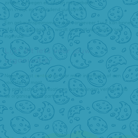
zingen, bewegen en spelen met gebaren.
Een vrolijk en verbindend uur samen!
Een gebarenspelmoment duurt ongeveer 1 uur, kan binnen
of buiten doorgaan en wordt op maat van jouw groep
ingevuld.
Lijkt dit iets voor jouw
organisatie?
Neem gerust
contact
op voor meer informatie of een
voorstel op maat.
De praktische organisatie en inschrijvingen verlopen via
de organiserende partner.