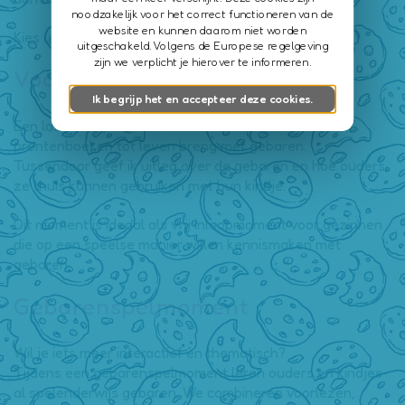
noodzakelijk voor het correct functioneren van de
website en kunnen daarom niet worden
Kies uit twee formules:
uitgeschakeld. Volgens de Europese regelgeving
zijn we verplicht je hierover te informeren.
Voorlezen met gebaren
Ik begrijp het en accepteer deze cookies.
Een laagdrempelig, warm voorleesmoment waarbij ik
prentenboeken tot leven breng met gebaren.
Tussendoor geef ik uitleg over de gebaren en hoe ouders
ze thuis kunnen gebruiken met hun kindje.
Dit moment is ideaal als vrij inloopmoment voor gezinnen
die op een speelse manier willen kennismaken met
gebaren.
Gebarenspelmoment
Wil je iets meer interactief en thematisch?
Tijdens een gebarenspelmoment leren ouders en kindjes
al spelenderwijs gebaren. We combineren voorlezen,